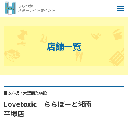
コ
ひらつか
ン
スターライトポイント
テ
ン
ツ
へ
店舗一覧
ス
キ
ッ
プ
■
衣料品
/
大型商業施設
Lovetoxic ららぽーと湘南
平塚店