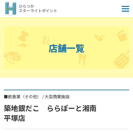
コ
ひらつか
ン
スターライトポイント
テ
ン
ツ
へ
店舗一覧
ス
キ
ッ
プ
■
飲食業（その他）
/
大型商業施設
築地銀だこ ららぽーと湘南
平塚店