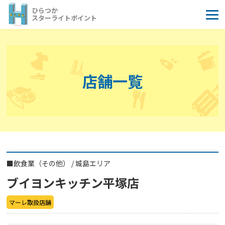
コ
ひらつか
ン
スターライトポイント
テ
ン
ツ
へ
店舗一覧
ス
キ
ッ
プ
■
飲食業（その他）
/
城島エリア
ブイヨンキッチン平塚店
マーレ取扱店舗