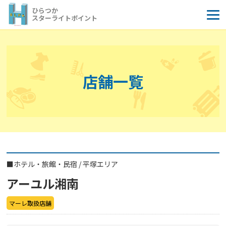
コ
ひらつか
ン
スターライトポイント
テ
ン
ツ
へ
店舗一覧
ス
キ
ッ
プ
■
ホテル・旅館・民宿
/
平塚エリア
アーユル湘南
マーレ取扱店舗