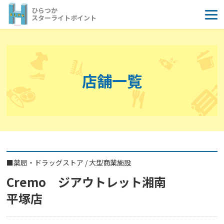
コ
ひらつか
ン
スターライトポイント
テ
ン
ツ
へ
店舗一覧
ス
キ
ッ
プ
■
薬局・ドラッグストア
/
大型商業施設
Cremo ジアウトレット湘南
平塚店