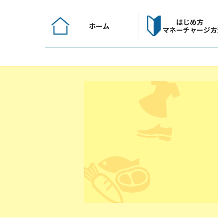
コ
ン
はじめ方
ホーム
テ
マネーチャージ方
ン
ツ
へ
ス
キ
ッ
プ