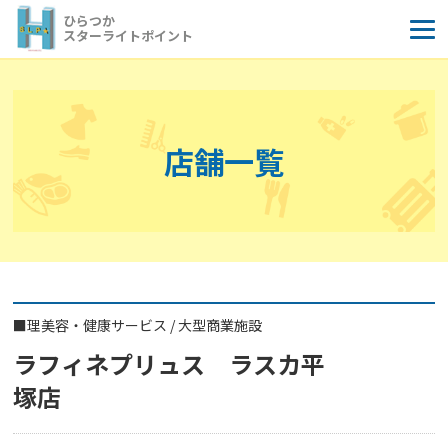
コ
ひらつか
ン
スターライトポイント
テ
ン
ツ
へ
店舗一覧
ス
キ
ッ
プ
■
理美容・健康サービス
/
大型商業施設
ラフィネプリュス ラスカ平
塚店