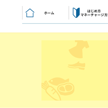
コ
ン
はじめ方
ホーム
テ
マネーチャージ方
ン
ツ
へ
ス
キ
ッ
プ