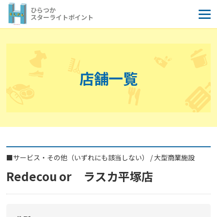
コ
ひらつか
ン
スターライトポイント
テ
ン
ツ
へ
店舗一覧
ス
キ
ッ
プ
■
サービス・その他（いずれにも該当しない）
/
大型商業施設
Redecou or ラスカ平塚店