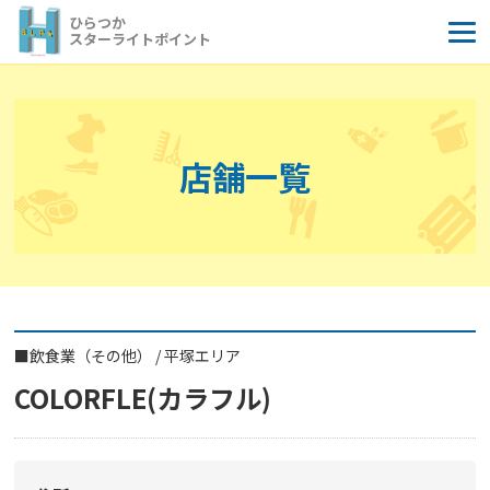
コ
ひらつか
ン
スターライトポイント
テ
ン
ツ
へ
店舗一覧
ス
キ
ッ
プ
■
飲食業（その他）
/
平塚エリア
COLORFLE(カラフル)