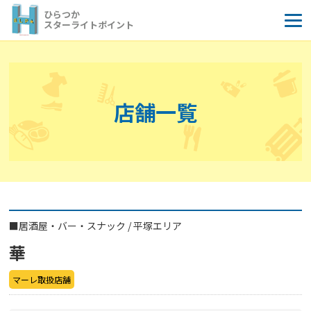
コ
ひらつか
ン
スターライトポイント
テ
ン
ツ
へ
店舗一覧
ス
キ
ッ
プ
■
居酒屋・バー・スナック
/
平塚エリア
華
マーレ取扱店舗