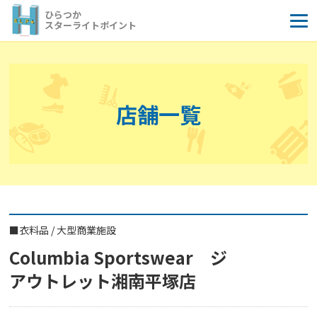
コ
ひらつか
ン
スターライトポイント
テ
ン
ツ
へ
店舗一覧
ス
キ
ッ
プ
■
衣料品
/
大型商業施設
Columbia Sportswear ジ
アウトレット湘南平塚店