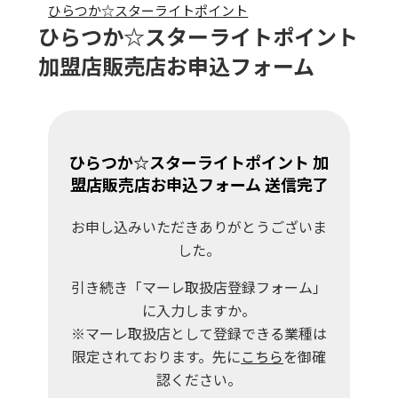
コ
ひらつか☆スターライトポイント
ひらつか☆スターライトポイント
ン
テ
加盟店販売店お申込フォーム
ン
ツ
へ
ス
キ
ひらつか☆スターライトポイント 加
ッ
盟店販売店お申込フォーム 送信完了
プ
お申し込みいただきありがとうございま
した。
引き続き「マーレ取扱店登録フォーム」
に入力しますか。
※マーレ取扱店として登録できる業種は
限定されております。先に
こちら
を御確
認ください。