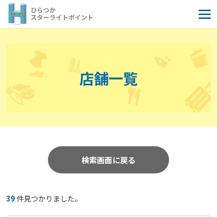
コ
ひらつか
ン
スターライトポイント
テ
ン
ツ
へ
店舗一覧
ス
キ
ッ
プ
検索画面に戻る
39
件見つかりました。