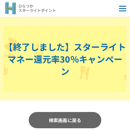
コ
ひらつか
ン
スターライトポイント
テ
ン
ツ
へ
【終了しました】スターライト
ス
キ
マネー還元率30％キャンペー
ッ
プ
ン
検索画面に戻る