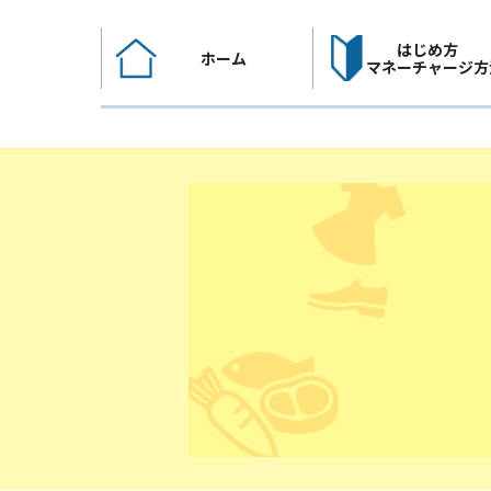
コ
ン
はじめ方
ホーム
テ
マネーチャージ方
ン
ツ
へ
ス
キ
ッ
プ