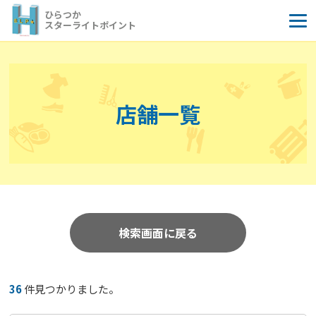
コ
ひらつか
ン
スターライトポイント
テ
ン
ツ
へ
店舗一覧
ス
キ
ッ
プ
検索画面に戻る
36
件見つかりました。