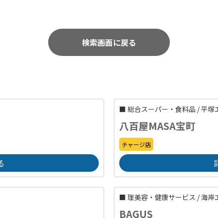
検索画面に戻る
■
総合スーパー・食料品
/
平塚
八百屋MASA宝町
チャージ店
る
■
理美容・健康サービス
/
海岸
BAGUS