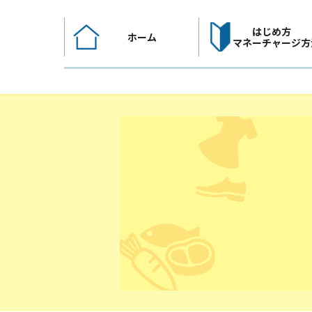
コ
ン
はじめ方
ホーム
テ
マネーチャージ方
ン
ツ
へ
ス
キ
ッ
プ