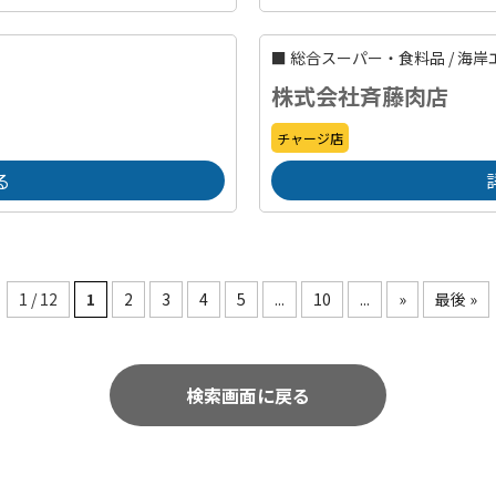
■
総合スーパー・食料品
/
海岸
株式会社斉藤肉店
チャージ店
る
1 / 12
1
2
3
4
5
...
10
...
»
最後 »
検索画面に戻る